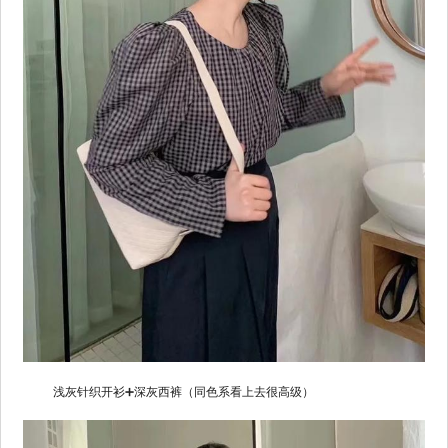
浅灰针织开衫➕深灰西裤（同色系看上去很高级）