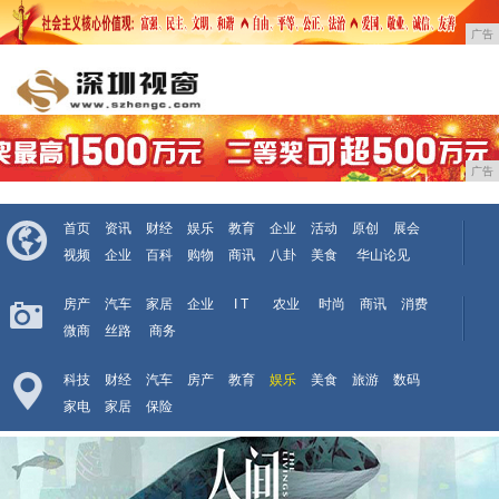
广告
广告
首页
资讯
财经
娱乐
教育
企业
活动
原创
展会
视频
企业
百科
购物
商讯
八卦
美食
华山论见
房产
汽车
家居
企业
I T
农业
时尚
商讯
消费
微商
丝路
商务
科技
财经
汽车
房产
教育
娱乐
美食
旅游
数码
家电
家居
保险