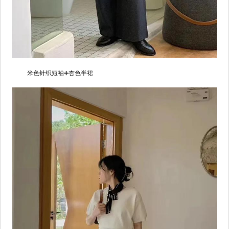
米色针织短袖➕杏色半裙