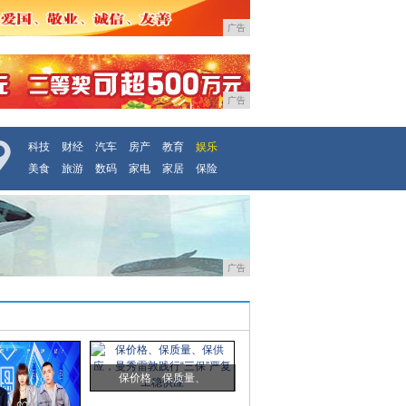
广告
广告
科技
财经
汽车
房产
教育
娱乐
美食
旅游
数码
家电
家居
保险
广告
保价格、保质量、