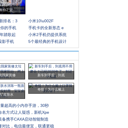
有你2”定
新排名：3
小米10\u002F
让你的手机
手机卡的全新形态 e
0年踏歌起
小米2手机仍提供系统
手投影手机
5个最经典的手机设计
说我家装修
新车到手后，到底
奇怪！为什么戴上
志”皮肤水
质量超高的小内存手游，30秒
命名方式让人疑惑，新机Xpe
装备携手CAXA启动智能制造
餐对比，电信最便宜，联通更稳