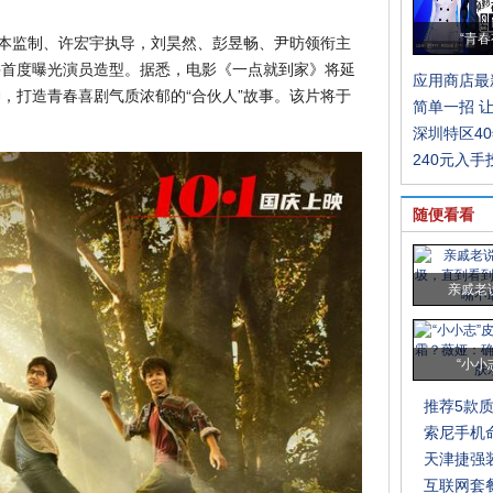
剧本监制、许宏宇执导，刘昊然、彭昱畅、尹昉领衔主
“青春
并首度曝光演员造型。据悉，电影《一点就到家》将延
应用商店最
，打造青春喜剧气质浓郁的“合伙人”故事。该片将于
简单一招 
深圳特区4
240元入
随便看看
亲戚老
“小小
推荐5款
索尼手机
天津捷强
互联网套