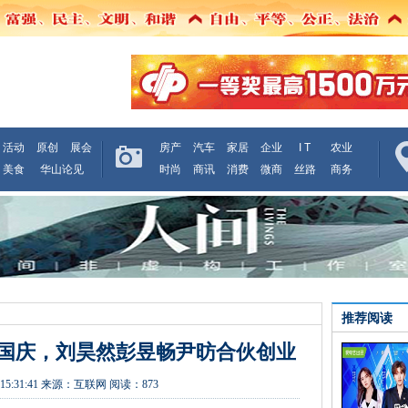
活动
原创
展会
房产
汽车
家居
企业
I T
农业
美食
华山论见
时尚
商讯
消费
微商
丝路
商务
推荐阅读
国庆，刘昊然彭昱畅尹昉合伙创业
15:31:41
来源：
互联网
阅读：873