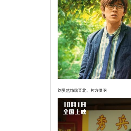
刘昊然饰魏晋北。片方供图