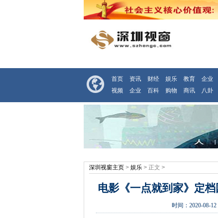
首页
资讯
财经
娱乐
教育
企业
视频
企业
百科
购物
商讯
八卦
深圳视窗主页
>
娱乐
> 正文 >
电影《一点就到家》定档
时间：
2020-08-12 