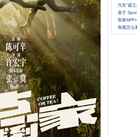
汽车“霸王
基于 Spri
智家APP
电视怎么