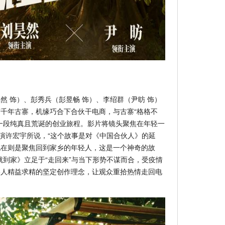
然 饰）、彭秀兵（彭昱畅 饰）、李绍群（尹昉 饰）
千年古寨，机缘巧合下合伙干电商，与古寨“格格不
一段纯真且荒诞的创业旅程。影片将镜头聚焦在年轻一
导演许宏宇所说，“这个故事是对《中国合伙人》的延
现在则是聚焦回到家乡的年轻人，这是一个神奇的故
就到家》立足于“走回来”与当下形势不谋而合，受疫情
影人精益求精的坚定创作理念，让观众重拾热情走回电