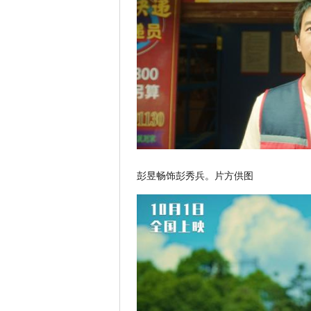
彭昱畅饰彭秀兵。片方供图