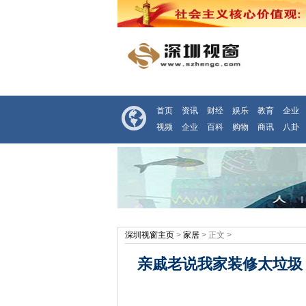
首页
资讯
财经
娱乐
教育
企业
视频
企业
百科
购物
商讯
八卦
深圳视窗主页
>
家居
> 正文 >
亲戚老说我家装修太垃圾