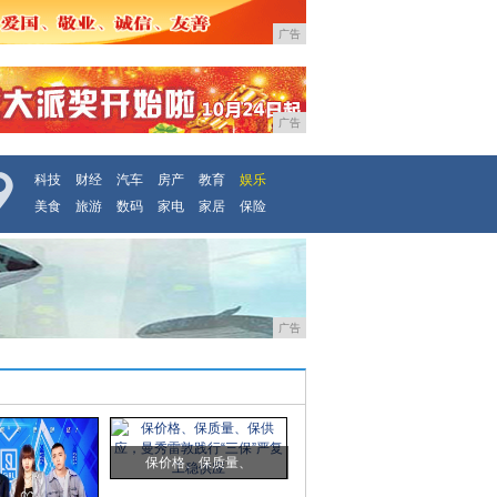
广告
广告
科技
财经
汽车
房产
教育
娱乐
美食
旅游
数码
家电
家居
保险
广告
保价格、保质量、