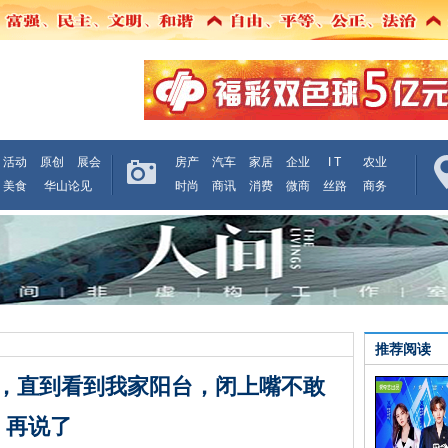
活动
原创
展会
房产
汽车
家居
企业
I T
农业
美食
华山论见
时尚
商讯
消费
微商
丝路
商务
推荐阅读
，直到看到我家阳台，闭上嘴不敢
再说了