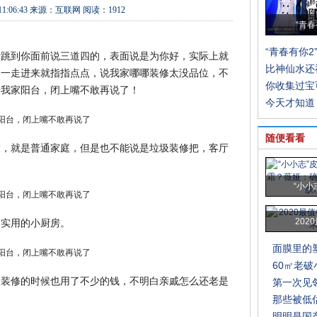
11:06:43
来源：
互联网
阅读：1912
“青春
“青春有你2
爱跳到你面前说三道四的，表面说是为你好，实际上就
比神仙水还
，一走进来就指指点点，说我家哪哪装修太没品位，不
你收集过宝
到我家阳台，闭上嘴不敢再说了！
今天才知道
随便看看
大，就是普通家庭，但是也不能说是垃圾装修把，客厅
“小小
，实用的小厨房。
202
面膜里的
60㎡老
，装修的时候也用了不少的钱，不明白亲戚怎么还老是
第一次见
那些被低
明明是国