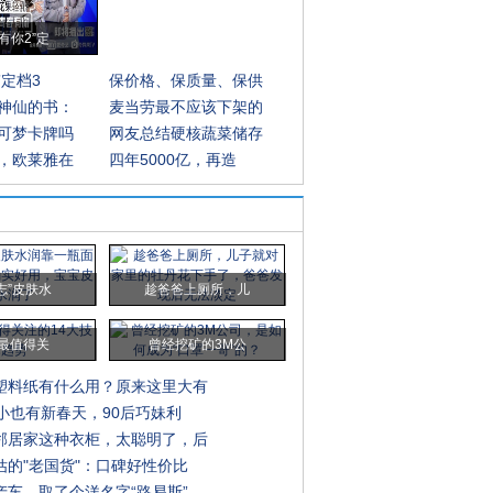
有你2”定
”定档3
保价格、保质量、保供
神仙的书：
麦当劳最不应该下架的
可梦卡牌吗
网友总结硬核蔬菜储存
，欧莱雅在
四年5000亿，再造
志”皮肤水
趁爸爸上厕所，儿
0最值得关
曾经挖矿的3M公
塑料纸有什么用？原来这里大有
破小也有新春天，90后巧妹利
邻居家这种衣柜，太聪明了，后
估的"老国货"：口碑好性价比
产车，取了个洋名字“路易斯”