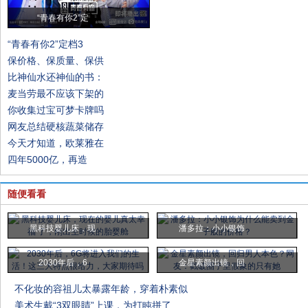
“青春有你2”定
“青春有你2”定档3
保价格、保质量、保供
比神仙水还神仙的书：
麦当劳最不应该下架的
你收集过宝可梦卡牌吗
网友总结硬核蔬菜储存
今天才知道，欧莱雅在
四年5000亿，再造
随便看看
黑科技婴儿床，现
潘多拉：小小银饰
2030年后，6
金星素颜出镜，回
不化妆的容祖儿太暴露年龄，穿着朴素似
美术生戴“3双眼睛”上课，为打盹拼了