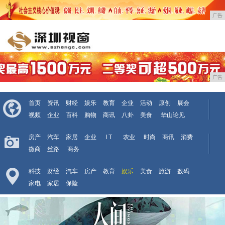
广告
广告
首页
资讯
财经
娱乐
教育
企业
活动
原创
展会
视频
企业
百科
购物
商讯
八卦
美食
华山论见
房产
汽车
家居
企业
I T
农业
时尚
商讯
消费
微商
丝路
商务
科技
财经
汽车
房产
教育
娱乐
美食
旅游
数码
家电
家居
保险