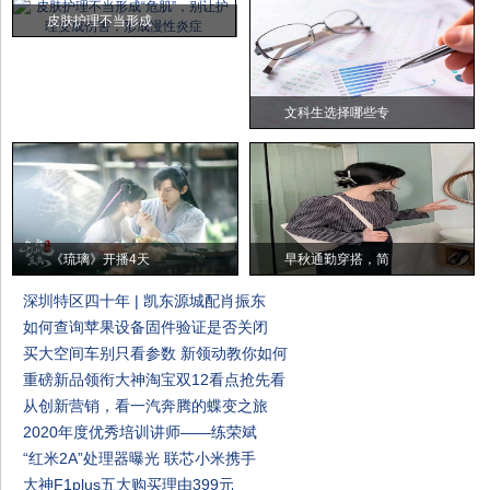
皮肤护理不当形成
文科生选择哪些专
《琉璃》开播4天
早秋通勤穿搭，简
深圳特区四十年 | 凯东源城配肖振东
如何查询苹果设备固件验证是否关闭
买大空间车别只看参数 新领动教你如何
重磅新品领衔大神淘宝双12看点抢先看
从创新营销，看一汽奔腾的蝶变之旅
2020年度优秀培训讲师——练荣斌
“红米2A”处理器曝光 联芯小米携手
大神F1plus五大购买理由399元