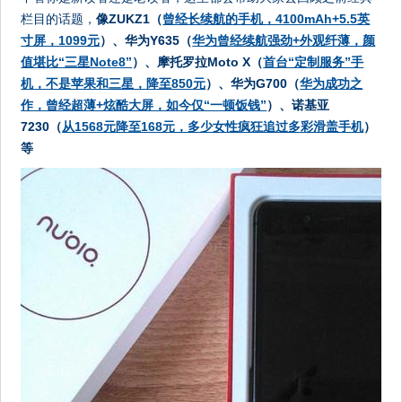
栏目的话题，
像ZUKZ1（
曾经长续航的手机，4100mAh+5.5英
寸屏，1099元
）、华为Y635（
华为曾经续航强劲+外观纤薄，颜
值堪比“三星Note8”
）、摩托罗拉Moto X（
首台“定制服务”手
机，不是苹果和三星，降至850元
）、华为G700（
华为成功之
作，曾经超薄+炫酷大屏，如今仅“一顿饭钱”
）、诺基亚
7230（
从1568元降至168元，多少女性疯狂追过多彩滑盖手机
）
等