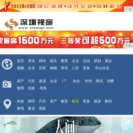
广告
广告
首页
资讯
财经
娱乐
教育
企业
活动
原创
展会
视频
企业
百科
购物
商讯
八卦
美食
华山论见
房产
汽车
家居
企业
I T
农业
时尚
商讯
消费
微商
丝路
商务
科技
财经
汽车
房产
教育
娱乐
美食
旅游
数码
家电
家居
保险