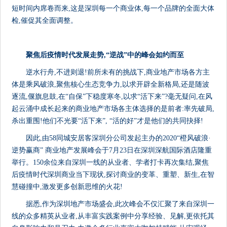
短时间内席卷而来,这是深圳每一个商业体,每一个品牌的全面大体
检,催促其全面调整。
聚焦后疫情时代发展走势,“逆战”中的峰会如约而至
逆水行舟,不进则退!前所未有的挑战下,商业地产市场各方主
体是乘风破浪,聚焦核心生态竞争力,以求开辟全新格局,还是随波
逐流,偃旗息鼓,在“自保”下稳度寒冬,以求“活下来”?毫无疑问,在风
起云涌中成长起来的商业地产市场各主体选择的是前者:率先破局,
杀出重围!他们不光要“活下来”, “活的好”才是他们的共同抉择!
因此,由58同城安居客深圳分公司发起主办的2020“橙风破浪·
逆势赢商” 商业地产发展峰会于7月23日在深圳深航国际酒店隆重
举行。150余位来自深圳一线的从业者、学者打卡再次集结,聚焦
后疫情时代深圳商业当下现状,探讨商业的变革、重塑、新生,在智
慧碰撞中,激发更多创新思维的火花!
据悉,作为深圳地产市场盛会,此次峰会不仅汇聚了来自深圳一
线的众多精英从业者,从丰富实践案例中分享经验、见解,更依托其