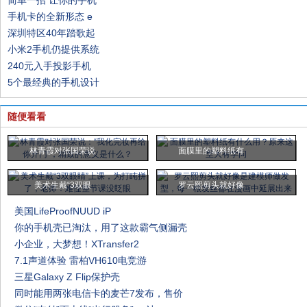
简单一招 让你的手机
手机卡的全新形态 e
深圳特区40年踏歌起
小米2手机仍提供系统
240元入手投影手机
5个最经典的手机设计
随便看看
林青霞对张国荣说
面膜里的塑料纸有
美术生戴“3双眼
罗云熙剪头就好像
美国LifeProofNUUD iP
你的手机壳已淘汰，用了这款霸气侧漏壳
小企业，大梦想！XTransfer2
7.1声道体验 雷柏VH610电竞游
三星Galaxy Z Flip保护壳
同时能用两张电信卡的麦芒7发布，售价