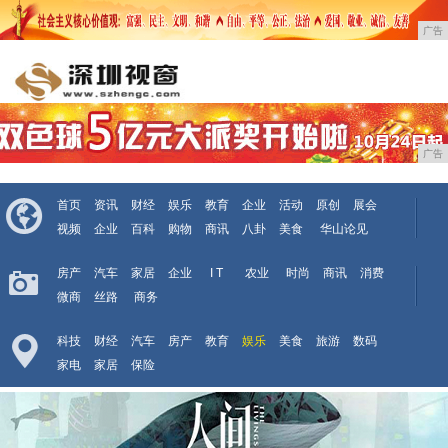
广告
广告
首页
资讯
财经
娱乐
教育
企业
活动
原创
展会
视频
企业
百科
购物
商讯
八卦
美食
华山论见
房产
汽车
家居
企业
I T
农业
时尚
商讯
消费
微商
丝路
商务
科技
财经
汽车
房产
教育
娱乐
美食
旅游
数码
家电
家居
保险