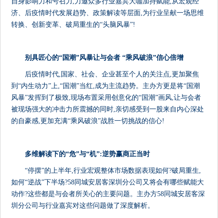
自身影响力和号召力,力邀众多行业嘉宾大咖加持赋能,从宏观经
济、后疫情时代发展趋势、政策解读等层面,为行业呈献一场思维
转换、创新变革、破局重生的“头脑风暴”!
别具匠心的“国潮”风暴让与会者 “乘风破浪”信心倍增
后疫情时代,国家、社会、企业甚至个人的关注点,更加聚焦
到“内生动力”上,“国潮”当红,成为主流趋势。主办方更是将“国潮
风暴”发挥到了极致,现场布置采用创意化的“国潮”画风,让与会者
被现场强大的冲击力所震撼的同时,亲切感受到一股来自内心深处
的自豪感,更加充满“乘风破浪”战胜一切挑战的信心!
多维解读下的“危”与“机”:逆势赢商正当时
“停摆”的上半年,行业宏观整体市场数据表现如何?破局重生,
如何“逆战”下半场?58同城安居客深圳分公司又将会有哪些赋能大
动作?这些都是与会者所关心的主要问题。主办方58同城安居客深
圳分公司与行业嘉宾对这些问题做了深度解析。