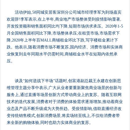
活动伊始,58同城安居客深圳分公司城市经理李军为到场嘉宾
欢迎辞!李军表示,在上半年,商业地产市场整体受到疫情影响显著,
开发投资额和销售面积同比均下降,短期市场供求承压。2020年1-5
月全国销售面积同比下降,市场整体承压;在租赁市场,市场需求下
降,2020年上半年百MALL商铺租金环比下跌,写字楼租金累计下
跌。他表示,随着消费市场不断复苏,国内经济、消费市场和实体商
业恢复到去年同期水平仍需时间,商铺租金水平在短期内依然承
压。
谈及“如何逆战下半场”话题时,创富港副总裁王永建在创新思
维管理主题分享中表示,广大从业者要重新聚焦商业场景的创新与
服务上,通过直播等场景创新方式带动商业上的复苏。随着互联网
技术的迭代发展,消费者对于消费的体验需求逐渐增加,推动着商业
业态及产品不断升级成为大势所趋。受疫情影响,借助直播经济改
变传统销售模式,创新消费场景,将卖场转至线上,不仅给消费者带
来全新的购物体验,同时也助力实体商业的复苏。