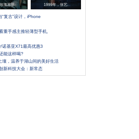
玫瑰苏菲·
1999年，张艺
“复古”设计，iPhone
o看重手感主推轻薄型手机,
粉!诺基亚X71最高优惠3
还能这样喝?
土壤，温养于湖山间的美好生活
想创新科技大会：新常态