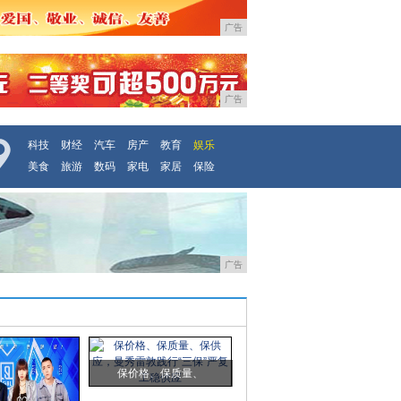
广告
广告
科技
财经
汽车
房产
教育
娱乐
美食
旅游
数码
家电
家居
保险
广告
保价格、保质量、