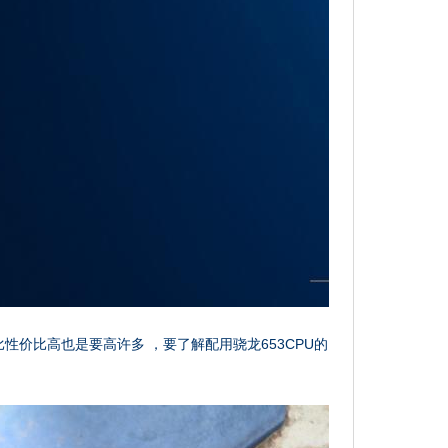
对比性价比高也是要高许多 ，要了解配用骁龙653CPU的