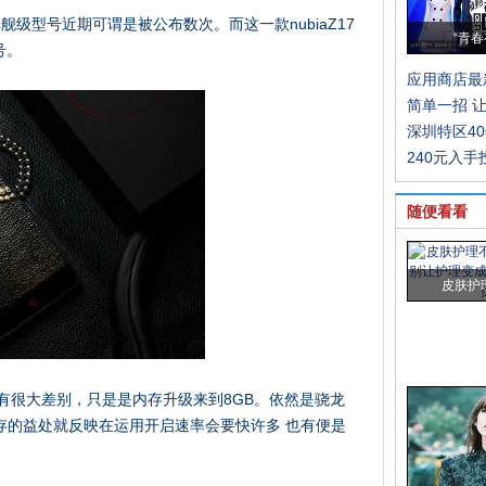
5旗舰级型号近期可谓是被公布数次。而这一款nubiaZ17
“青春
号。
应用商店最
简单一招 
深圳特区4
240元入
随便看看
皮肤护
号沒有很大差别，只是是内存升级来到8GB。依然是骁龙
行内存的益处就反映在运用开启速率会要快许多 也有便是
。