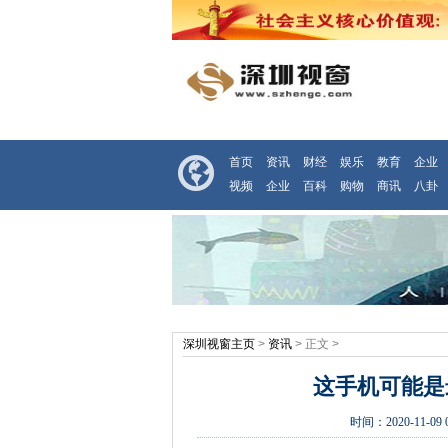
首页
资讯
财经
娱乐
教育
企业
视频
企业
百科
购物
商讯
八卦
深圳视窗主页
>
资讯
> 正文 >
这手机可能是最
时间：
2020-11-09 