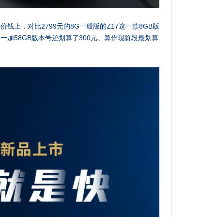
钱上，对比2799元的8G一般版的Z17这一款8GB版
的一加58GB版本号还划算了300元。算作现阶段最划算