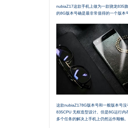
nubiaZ17这款手机上做为一款骁龙83
的8G版本号确是最非常值得的一个版本
这款nubiaZ178G版本号和一般版本
835CPU 无框造型设计。但是8G运
多个任务的解决上手机上仍然运作顺畅