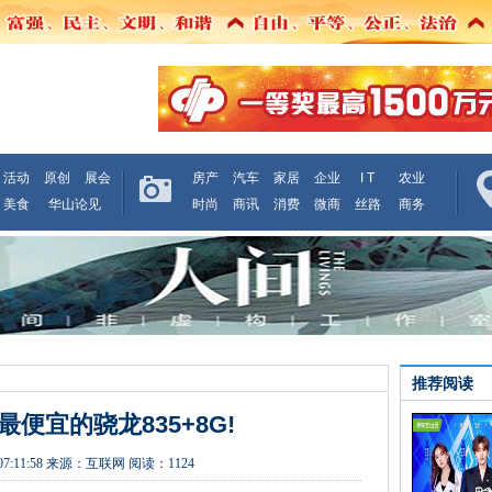
活动
原创
展会
房产
汽车
家居
企业
I T
农业
美食
华山论见
时尚
商讯
消费
微商
丝路
商务
推荐阅读
便宜的骁龙835+8G!
07:11:58
来源：
互联网
阅读：1124