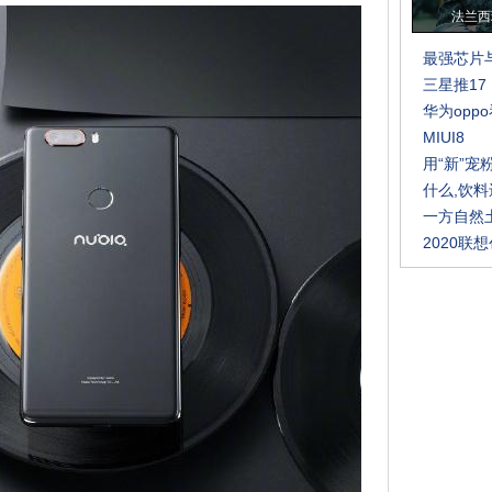
法兰西
最强芯片与
三星推17
华为opp
MIUI8
用“新”宠
什么,饮料
一方自然
2020联