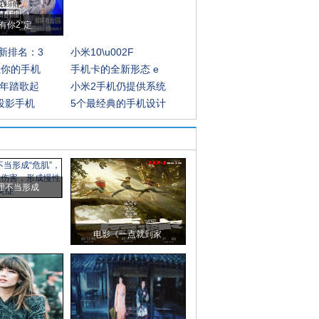
有你2”定
新排名：3
小米10\u002F
让你的手机
手机卡的全新形态 e
0年踏歌起
小米2手机仍提供系统
手投影手机
5个最经典的手机设计
理不当形成
电影《一点就到家