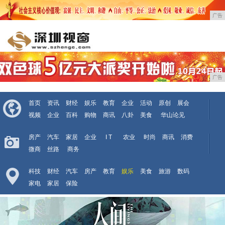
广告
广告
首页
资讯
财经
娱乐
教育
企业
活动
原创
展会
视频
企业
百科
购物
商讯
八卦
美食
华山论见
房产
汽车
家居
企业
I T
农业
时尚
商讯
消费
微商
丝路
商务
科技
财经
汽车
房产
教育
娱乐
美食
旅游
数码
家电
家居
保险