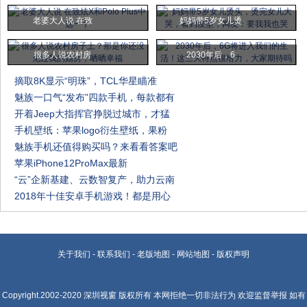
老婆大人说 在致
妈妈带5岁女儿烫
​很多人说农村房
2030年后，6
摘取8K显示“明珠”，TCL华星瞄准
魅族一口气“发布”四款手机，每款都有
开着Jeep大指挥官挣脱过城市，才猛
手机壁纸：苹果logo衍生壁纸，果粉
魅族手机还值得购买吗？来看看答案吧
苹果iPhone12ProMax最新
“云”企新基建、云数智复产，助力云南
2018年十佳安卓手机游戏！都是用心
关于我们
-
联系我们
-
老版地图
-
网站地图
-
版权声明
Copyright.2002-2020
深圳视窗
版权所有 本网拒绝一切非法行为 欢迎监督举报 如有