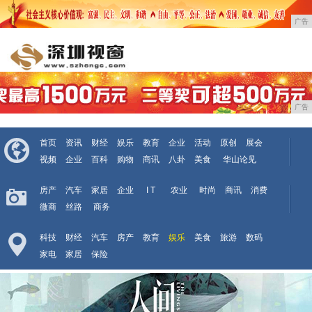
广告
广告
首页
资讯
财经
娱乐
教育
企业
活动
原创
展会
视频
企业
百科
购物
商讯
八卦
美食
华山论见
房产
汽车
家居
企业
I T
农业
时尚
商讯
消费
微商
丝路
商务
科技
财经
汽车
房产
教育
娱乐
美食
旅游
数码
家电
家居
保险