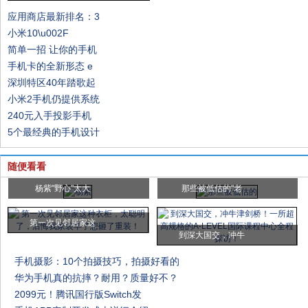
应用商店最新排名：3
小米10\u002F
简单一招 让你的手机
手机卡的全新形态 e
深圳特区40年踏歌起
小米2手机仍提供系统
240元入手投影手机
5个最经典的手机设计
随便看看
杨紫"野心"太大
那些被低估的"老
第一次见邻居家这
到深大国交，冲牛
手机摄影：10个拍摄技巧，拍摄好看的
华为手机真的抗摔？耐用？质量好不？
2099元！腾讯国行版Switch发