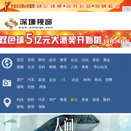
广告
广告
首页
资讯
财经
娱乐
教育
企业
活动
原创
展会
视频
企业
百科
购物
商讯
八卦
美食
华山论见
房产
汽车
家居
企业
I T
农业
时尚
商讯
消费
微商
丝路
商务
科技
财经
汽车
房产
教育
娱乐
美食
旅游
数码
家电
家居
保险