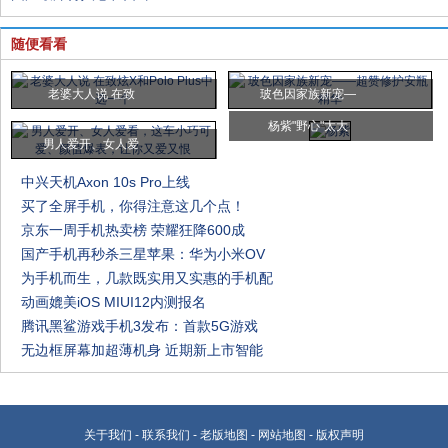
随便看看
老婆大人说 在致
玻色因家族新宠—
杨紫"野心"太大
男人爱开、女人爱
中兴天机Axon 10s Pro上线
买了全屏手机，你得注意这几个点！
京东一周手机热卖榜 荣耀狂降600成
国产手机再秒杀三星苹果：华为小米OV
为手机而生，几款既实用又实惠的手机配
动画媲美iOS MIUI12内测报名
腾讯黑鲨游戏手机3发布：首款5G游戏
无边框屏幕加超薄机身 近期新上市智能
关于我们
-
联系我们
-
老版地图
-
网站地图
-
版权声明