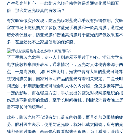
产生蓝光的担心，一款防蓝光膜价格往往是普通钢化膜的四五
倍，那么防蓝光膜真的有效吗？
有实验室做实验发现，防蓝光膜对蓝光几乎没有抵御作用。实验
室在市场上随机购买了多款防蓝光手机膜和一款高清膜，通过光
谱分析仪显示，防蓝光膜和普通高清膜对于蓝光的降低效果差不
多，甚至还比不上家里使用的保鲜膜。
至于手机蓝光危害，专业人士则表示不用过于担心。浙江大学光
电学院教授牟同升表示，通常情况下，蓝光对人体伤害来源于两
点，一是高强度，如LED照明灯，光线中含有大量的蓝光可能导
致视网膜受损，国家对照明产品的蓝光有着相关规定。二是长时
间接触，长期接触蓝光可能会对人体的内分泌、免疫激素等产生
一定的影响。而在强度方面，手机发出的蓝光对视网膜组织的损
伤远达不到危害的量级。至于长时间接触，则建议消费者晚上尽
量不要长时间玩手机。
此外，防蓝光膜不仅没有防止蓝光的效果，而且会加剧眼睛的疲
劳。眼科医生表示，使用防蓝光膜，就好比戴太阳镜，所有的光
线都会同时降低，画面饱和度看起来会很低，为了看清，眼睛反