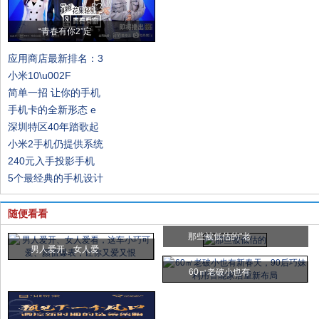
“青春有你2”定
应用商店最新排名：3
小米10\u002F
简单一招 让你的手机
手机卡的全新形态 e
深圳特区40年踏歌起
小米2手机仍提供系统
240元入手投影手机
5个最经典的手机设计
随便看看
那些被低估的"老
男人爱开、女人爱
60㎡老破小也有