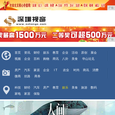
广告
广告
首页
资讯
财经
娱乐
教育
企业
活动
原创
展会
视频
企业
百科
购物
商讯
八卦
美食
华山论见
房产
汽车
家居
企业
I T
农业
时尚
商讯
消费
微商
丝路
商务
科技
财经
汽车
房产
教育
娱乐
美食
旅游
数码
家电
家居
保险