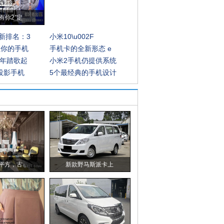
有你2”定
新排名：3
小米10\u002F
让你的手机
手机卡的全新形态 e
0年踏歌起
小米2手机仍提供系统
手投影手机
5个最经典的手机设计
0平方，古
新款野马斯派卡上