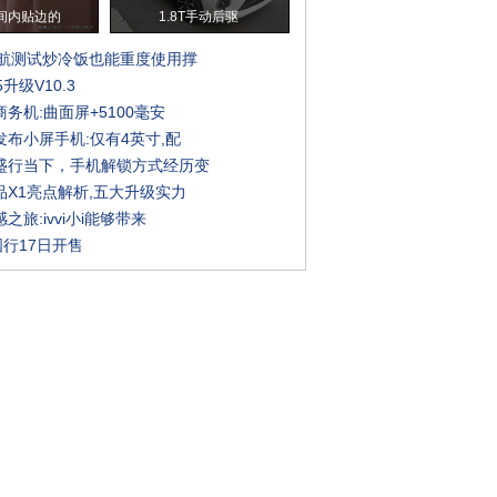
间内贴边的
1.8T手动后驱
续航测试炒冷饭也能重度使用撑
5升级V10.3
务机:曲面屏+5100毫安
布小屏手机:仅有4英寸,配
盛行当下，手机解锁方式经历变
品X1亮点解析,五大升级实力
之旅:ivvi小i能够带来
6国行17日开售