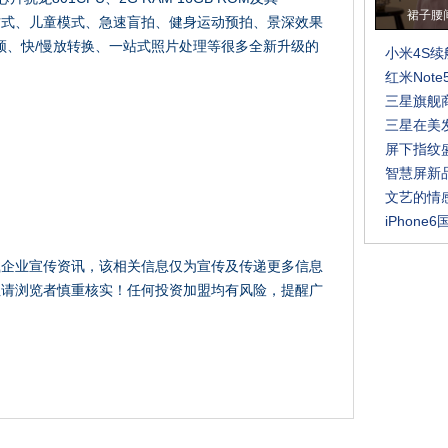
裙子腰
景方式、儿童模式、急速盲拍、健身运动预拍、景深效果
视频、快/慢放转换、一站式照片处理等很多全新升级的
小米4S
红米Note
三星旗舰商
三星在美发
屏下指纹
智慧屏新
文艺的情感
iPhone
载企业宣传资讯，该相关信息仅为宣传及传递更多信息
性请浏览者慎重核实！任何投资加盟均有风险，提醒广