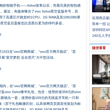
照相的智能手机——Xshot发售以后，凭着完美的智拍感
“青春
近，有媒体曝光了vivo Xshot星空蓝版本号，其
用了高通芯片骁龙801CPU、2G RAM及其1081080屏
应用商店最
的星空蓝后盖板也比流星白更为的绰约多姿。
简单一招 
深圳特区4
240元入
随便看看
月15日在“vivo官网商城”、“vivo官方网天猫店”、“苏
展“星空梦想·近在咫尺”大中型活动。
120
内，在“vivo官网商城”、“vivo官方网天猫店”、“苏
空蓝vivo Xshot奢华礼包，包含：使用价值358元的vivo
鱼眼镜头一套，使用价值169元的无线蓝牙耳机一只和
联保（苏宁礼包略微区别，以具体网页页面宣传策划为标
片骁龙801CPU、2G RAM 16GB ROM及其