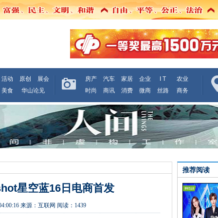
活动
原创
展会
房产
汽车
家居
企业
I T
农业
美食
华山论见
时尚
商讯
消费
微商
丝路
商务
推荐阅读
shot星空蓝16日电商首发
04:00:16
来源：
互联网
阅读：1439