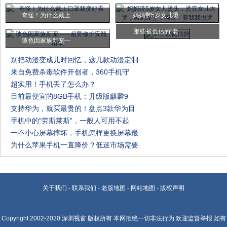
奇怪！为什么戴上
妈妈带5岁女儿烫
那些被低估的"老
玻色因家族新宠—
别把动漫变成儿时回忆，这几款动漫定制
来自免费杀毒软件开创者，360手机守
超实用！手机丢了怎么办？
目前最便宜的8GB手机：升级版麒麟9
支持华为，就买最贵的！盘点3款华为目
手机中的“劳斯莱斯”，一般人可用不起
一不小心屏幕摔坏，手机怎样更换屏幕最
为什么苹果手机一直降价？低迷市场需要
关于我们
-
联系我们
-
老版地图
-
网站地图
-
版权声明
Copyright.2002-2020
深圳视窗
版权所有 本网拒绝一切非法行为 欢迎监督举报 如有