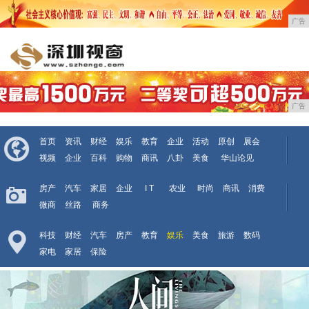
广告
广告
首页
资讯
财经
娱乐
教育
企业
活动
原创
展会
视频
企业
百科
购物
商讯
八卦
美食
华山论见
房产
汽车
家居
企业
I T
农业
时尚
商讯
消费
微商
丝路
商务
科技
财经
汽车
房产
教育
娱乐
美食
旅游
数码
家电
家居
保险