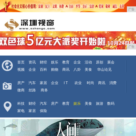
广告
广告
首页
资讯
财经
娱乐
教育
企业
活动
原创
展会
视频
企业
百科
购物
商讯
八卦
美食
华山论见
房产
汽车
家居
企业
I T
农业
时尚
商讯
消费
微商
丝路
商务
科技
财经
汽车
房产
教育
娱乐
美食
旅游
数码
家电
家居
保险