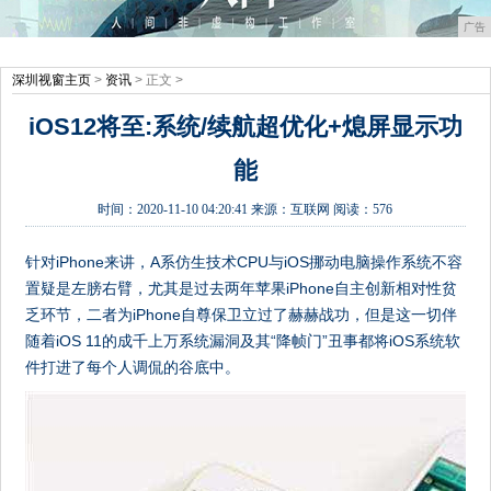
广告
深圳视窗主页
>
资讯
> 正文 >
iOS12将至:系统/续航超优化+熄屏显示功
能
时间：
2020-11-10 04:20:41
来源：
互联网
阅读：576
针对iPhone来讲，A系仿生技术CPU与iOS挪动电脑操作系统不容
置疑是左膀右臂，尤其是过去两年苹果iPhone自主创新相对性贫
乏环节，二者为iPhone自尊保卫立过了赫赫战功，但是这一切伴
随着iOS 11的成千上万系统漏洞及其“降帧门”丑事都将iOS系统软
件打进了每个人调侃的谷底中。