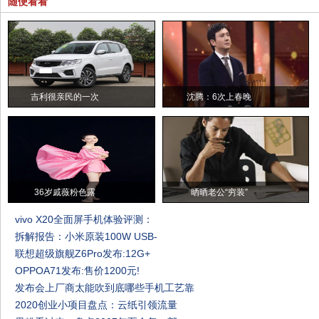
随便看看
吉利很亲民的一次
沈腾：6次上春晚
36岁戚薇粉色露
晒晒老公“穷装”
vivo X20全面屏手机体验评测：
拆解报告：小米原装100W USB-
联想超级旗舰Z6Pro发布:12G+
OPPOA71发布:售价1200元!
发布会上厂商太能吹到底哪些手机工艺靠
2020创业小项目盘点：云纸引领流量