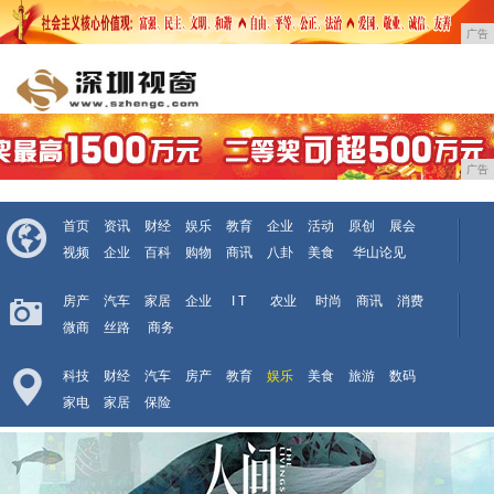
广告
广告
首页
资讯
财经
娱乐
教育
企业
活动
原创
展会
视频
企业
百科
购物
商讯
八卦
美食
华山论见
房产
汽车
家居
企业
I T
农业
时尚
商讯
消费
微商
丝路
商务
科技
财经
汽车
房产
教育
娱乐
美食
旅游
数码
家电
家居
保险